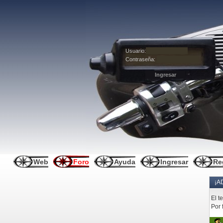
Usuario:
Contraseña:
Web
Foro
Ayuda
Ingresar
Re
¡A
El t
Por 