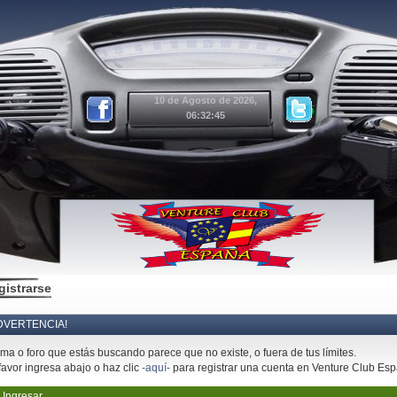
10 de Agosto de 2026,
06:32:45
gistrarse
DVERTENCIA!
ema o foro que estás buscando parece que no existe, o fuera de tus límites.
favor ingresa abajo o haz clic
-aquí-
para registrar una cuenta en Venture Club Es
Ingresar