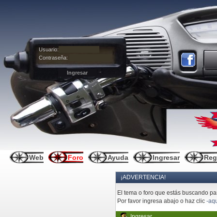
Usuario:
Contraseña:
Web
Foro
Ayuda
Ingresar
Reg
¡ADVERTENCIA!
El tema o foro que estás buscando pare
Por favor ingresa abajo o haz clic
-aqu
Ingresar