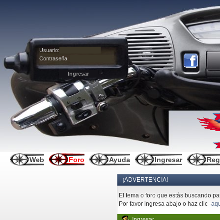
Usuario:
Contraseña:
Web
Foro
Ayuda
Ingresar
Reg
¡ADVERTENCIA!
El tema o foro que estás buscando pare
Por favor ingresa abajo o haz clic
-aqu
Ingresar