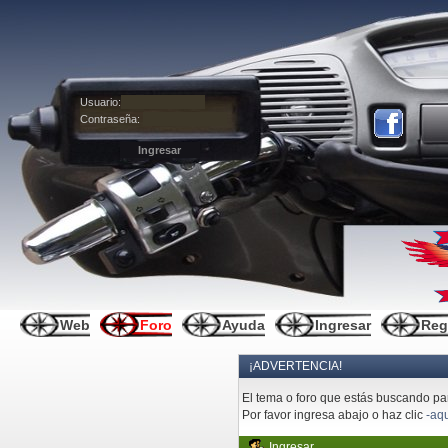
Usuario:
Contraseña:
Web
Foro
Ayuda
Ingresar
Reg
¡ADVERTENCIA!
El tema o foro que estás buscando pare
Por favor ingresa abajo o haz clic
-aqu
Ingresar