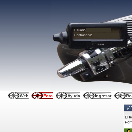
Usuario:
Contraseña:
Web
Foro
Ayuda
Ingresar
Re
¡A
El t
Por 