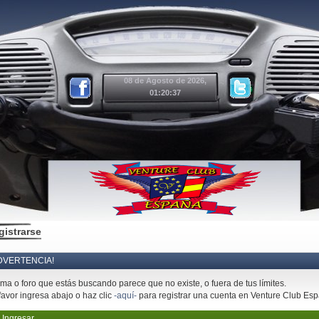
08 de Agosto de 2026,
01:20:37
gistrarse
DVERTENCIA!
ema o foro que estás buscando parece que no existe, o fuera de tus límites.
favor ingresa abajo o haz clic
-aquí-
para registrar una cuenta en Venture Club Es
Ingresar