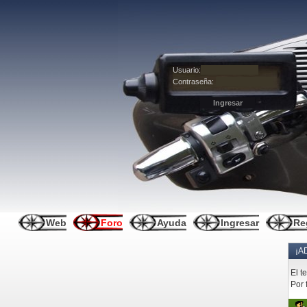
Usuario:
Contraseña:
Web
Foro
Ayuda
Ingresar
Re
¡A
El t
Por 