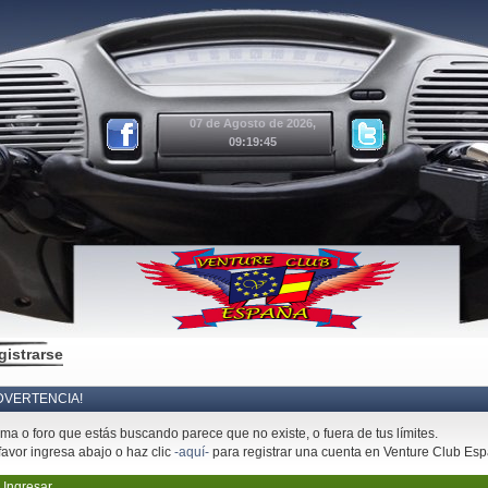
07 de Agosto de 2026,
09:19:45
gistrarse
DVERTENCIA!
ema o foro que estás buscando parece que no existe, o fuera de tus límites.
favor ingresa abajo o haz clic
-aquí-
para registrar una cuenta en Venture Club Es
Ingresar