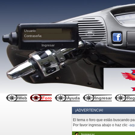
Usuario:
Contraseña:
Web
Foro
Ayuda
Ingresar
Reg
¡ADVERTENCIA!
El tema o foro que estás buscando pare
Por favor ingresa abajo o haz clic
-aqu
Ingresar