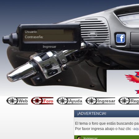
Usuario:
Contraseña:
Web
Foro
Ayuda
Ingresar
Reg
¡ADVERTENCIA!
El tema o foro que estás buscando pare
Por favor ingresa abajo o haz clic
-aqu
Ingresar