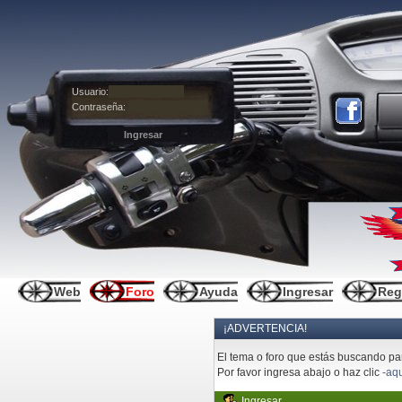
Usuario:
Contraseña:
Web
Foro
Ayuda
Ingresar
Reg
¡ADVERTENCIA!
El tema o foro que estás buscando pare
Por favor ingresa abajo o haz clic
-aqu
Ingresar