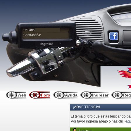
Usuario:
Contraseña:
Web
Foro
Ayuda
Ingresar
Reg
¡ADVERTENCIA!
El tema o foro que estás buscando pare
Por favor ingresa abajo o haz clic
-aqu
Ingresar