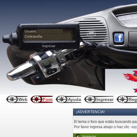
Usuario:
Contraseña:
Web
Foro
Ayuda
Ingresar
Reg
¡ADVERTENCIA!
El tema o foro que estás buscando pare
Por favor ingresa abajo o haz clic
-aqu
Ingresar