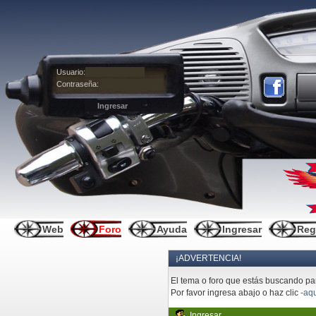
Usuario:
Contraseña:
Web
Foro
Ayuda
Ingresar
Reg
¡ADVERTENCIA!
El tema o foro que estás buscando pare
Por favor ingresa abajo o haz clic
-aqu
Ingresar