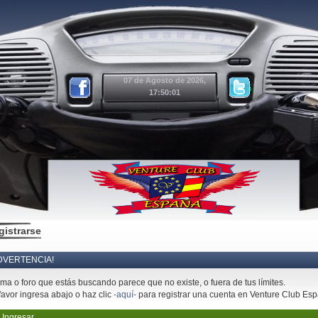
07 de Agosto de 2026,
17:50:01
gistrarse
DVERTENCIA!
ema o foro que estás buscando parece que no existe, o fuera de tus límites.
favor ingresa abajo o haz clic
-aquí-
para registrar una cuenta en Venture Club Es
Ingresar