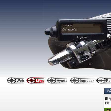
Usuario:
Contraseña:
Web
Foro
Ayuda
Ingresar
Re
¡A
El t
Por 