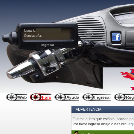
Usuario:
Contraseña:
Web
Foro
Ayuda
Ingresar
Reg
¡ADVERTENCIA!
El tema o foro que estás buscando pare
Por favor ingresa abajo o haz clic
-aqu
Ingresar