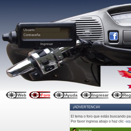
Usuario:
Contraseña:
Web
Foro
Ayuda
Ingresar
Reg
¡ADVERTENCIA!
El tema o foro que estás buscando pare
Por favor ingresa abajo o haz clic
-aqu
Ingresar