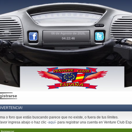
06 de Agosto de 2026,
04:22:46
gistrarse
DVERTENCIA!
ema o foro que estás buscando parece que no existe, o fuera de tus límites.
favor ingresa abajo o haz clic
-aquí-
para registrar una cuenta en Venture Club Es
Ingresar