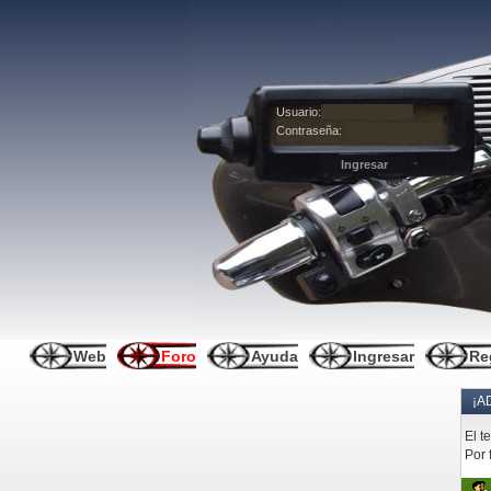
Usuario:
Contraseña:
Web
Foro
Ayuda
Ingresar
Re
¡A
El t
Por 