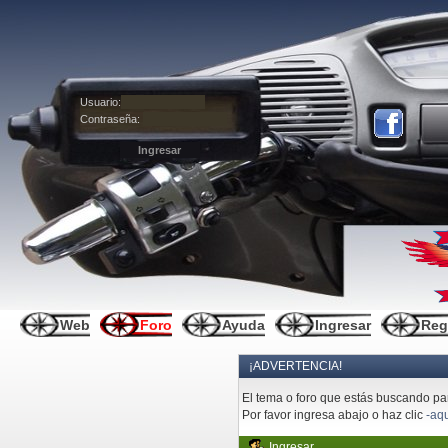
Usuario:
Contraseña:
Web
Foro
Ayuda
Ingresar
Reg
¡ADVERTENCIA!
El tema o foro que estás buscando pare
Por favor ingresa abajo o haz clic
-aqu
Ingresar