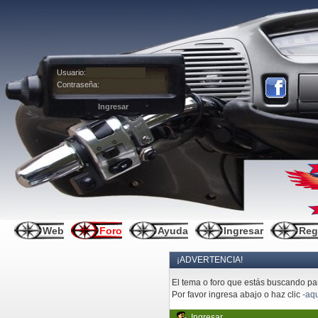
Usuario:
Contraseña:
Web
Foro
Ayuda
Ingresar
Reg
¡ADVERTENCIA!
El tema o foro que estás buscando pare
Por favor ingresa abajo o haz clic
-aqu
Ingresar