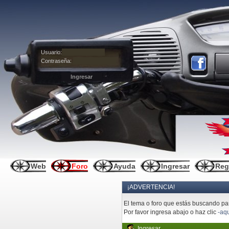
Usuario:
Contraseña:
Web
Foro
Ayuda
Ingresar
Reg
¡ADVERTENCIA!
El tema o foro que estás buscando pare
Por favor ingresa abajo o haz clic
-aqu
Ingresar