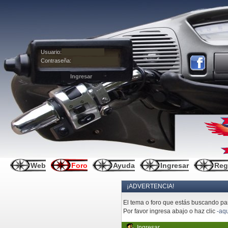
Usuario:
Contraseña:
Web
Foro
Ayuda
Ingresar
Reg
¡ADVERTENCIA!
El tema o foro que estás buscando pare
Por favor ingresa abajo o haz clic
-aqu
Ingresar