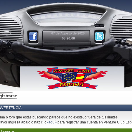
07 de Agosto de 2026,
05:20:08
gistrarse
DVERTENCIA!
ema o foro que estás buscando parece que no existe, o fuera de tus límites.
favor ingresa abajo o haz clic
-aquí-
para registrar una cuenta en Venture Club Es
Ingresar