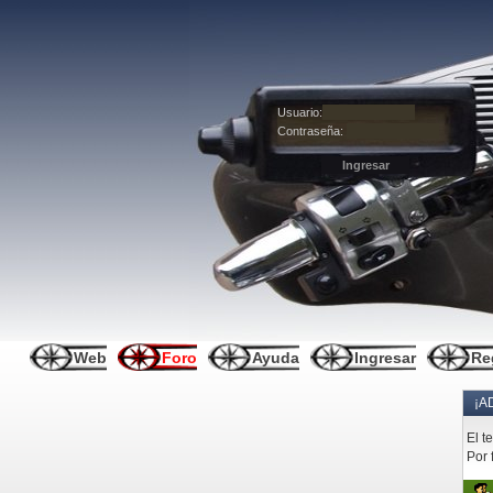
Usuario:
Contraseña:
Web
Foro
Ayuda
Ingresar
Re
¡A
El t
Por 