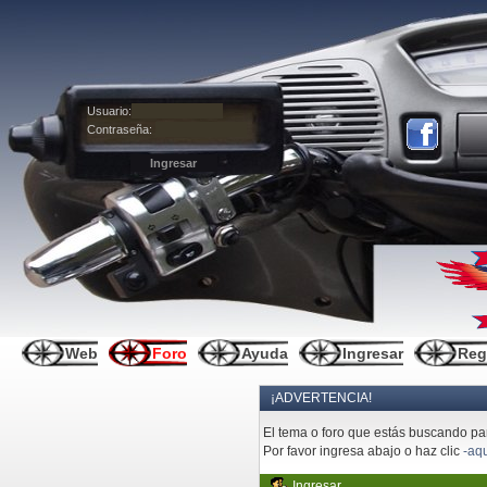
Usuario:
Contraseña:
Web
Foro
Ayuda
Ingresar
Reg
¡ADVERTENCIA!
El tema o foro que estás buscando pare
Por favor ingresa abajo o haz clic
-aqu
Ingresar