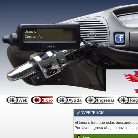
Usuario:
Contraseña:
Web
Foro
Ayuda
Ingresar
Reg
¡ADVERTENCIA!
El tema o foro que estás buscando pare
Por favor ingresa abajo o haz clic
-aqu
Ingresar