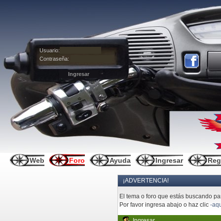
Usuario:
Contraseña:
Web
Foro
Ayuda
Ingresar
Reg
¡ADVERTENCIA!
El tema o foro que estás buscando pare
Por favor ingresa abajo o haz clic
-aqu
Ingresar