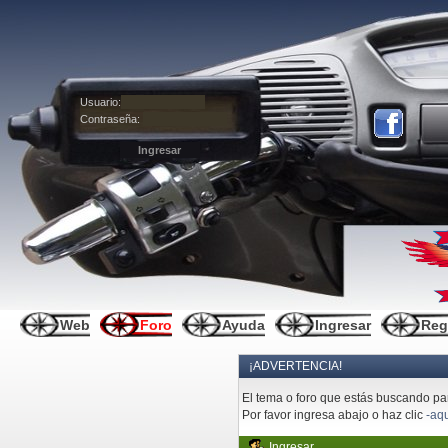
Usuario:
Contraseña:
Web
Foro
Ayuda
Ingresar
Reg
¡ADVERTENCIA!
El tema o foro que estás buscando pare
Por favor ingresa abajo o haz clic
-aqu
Ingresar