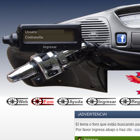
Usuario:
Contraseña:
Web
Foro
Ayuda
Ingresar
Reg
¡ADVERTENCIA!
El tema o foro que estás buscando pare
Por favor ingresa abajo o haz clic
-aqu
Ingresar