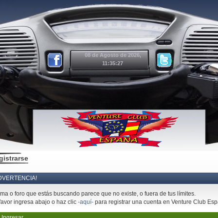
08 de Agosto de 2026,
11:35:27
gistrarse
DVERTENCIA!
ema o foro que estás buscando parece que no existe, o fuera de tus límites.
favor ingresa abajo o haz clic
-aquí-
para registrar una cuenta en Venture Club Es
Ingresar