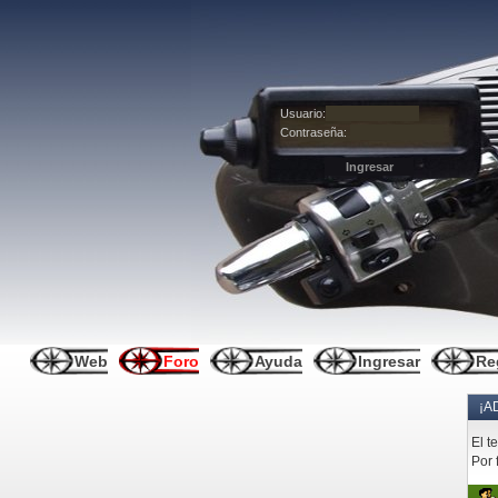
Usuario:
Contraseña:
Web
Foro
Ayuda
Ingresar
Re
¡A
El t
Por 