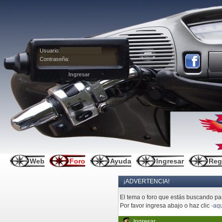
Usuario:
Contraseña:
Web
Foro
Ayuda
Ingresar
Reg
¡ADVERTENCIA!
El tema o foro que estás buscando pare
Por favor ingresa abajo o haz clic
-aqu
Ingresar