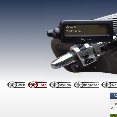
Usuario:
Contraseña:
Web
Foro
Ayuda
Ingresar
Re
¡A
El t
Por 