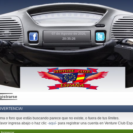
07 de Agosto de 2026,
20:35:26
gistrarse
DVERTENCIA!
ema o foro que estás buscando parece que no existe, o fuera de tus límites.
favor ingresa abajo o haz clic
-aquí-
para registrar una cuenta en Venture Club Es
Ingresar