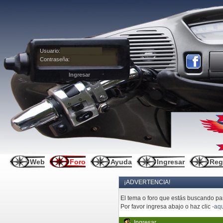
Usuario:
Contraseña:
Web
Foro
Ayuda
Ingresar
Reg
¡ADVERTENCIA!
El tema o foro que estás buscando pare
Por favor ingresa abajo o haz clic
-aqu
Ingresar