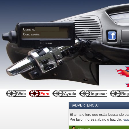
Usuario:
Contraseña:
Web
Foro
Ayuda
Ingresar
Reg
¡ADVERTENCIA!
El tema o foro que estás buscando pare
Por favor ingresa abajo o haz clic
-aqu
Ingresar