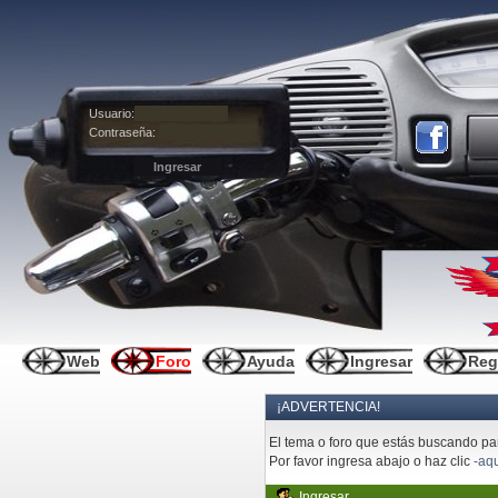
Usuario:
Contraseña:
Web
Foro
Ayuda
Ingresar
Reg
¡ADVERTENCIA!
El tema o foro que estás buscando pare
Por favor ingresa abajo o haz clic
-aqu
Ingresar