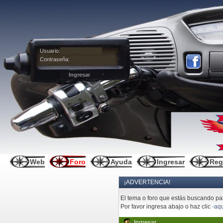
Usuario:
Contraseña:
Web
Foro
Ayuda
Ingresar
Reg
¡ADVERTENCIA!
El tema o foro que estás buscando pare
Por favor ingresa abajo o haz clic
-aqu
Ingresar