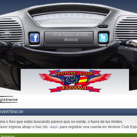
07 de Agosto de 2026,
09:03:43
gistrarse
DVERTENCIA!
ema o foro que estás buscando parece que no existe, o fuera de tus límites.
favor ingresa abajo o haz clic
-aquí-
para registrar una cuenta en Venture Club Es
Ingresar