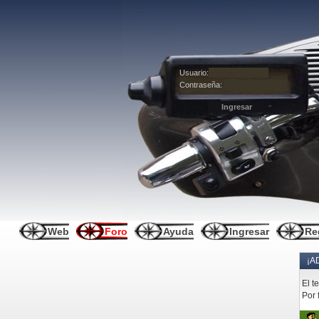
Usuario:
Contraseña:
Web
Foro
Ayuda
Ingresar
Re
¡A
El t
Por 