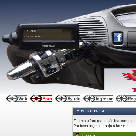
Usuario:
Contraseña:
Web
Foro
Ayuda
Ingresar
Reg
¡ADVERTENCIA!
El tema o foro que estás buscando pare
Por favor ingresa abajo o haz clic
-aqu
Ingresar