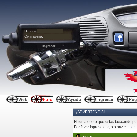
Usuario:
Contraseña:
Web
Foro
Ayuda
Ingresar
Reg
¡ADVERTENCIA!
El tema o foro que estás buscando pare
Por favor ingresa abajo o haz clic
-aqu
Ingresar