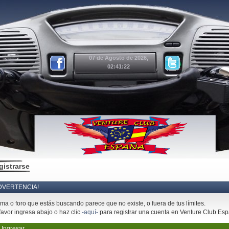
07 de Agosto de 2026,
02:41:22
gistrarse
DVERTENCIA!
ema o foro que estás buscando parece que no existe, o fuera de tus límites.
favor ingresa abajo o haz clic
-aquí-
para registrar una cuenta en Venture Club Es
Ingresar