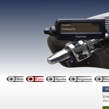
Usuario:
Contraseña:
Web
Foro
Ayuda
Ingresar
Re
¡A
El t
Por 