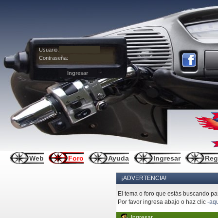
Usuario:
Contraseña:
Web
Foro
Ayuda
Ingresar
Reg
¡ADVERTENCIA!
El tema o foro que estás buscando pare
Por favor ingresa abajo o haz clic
-aqu
Ingresar