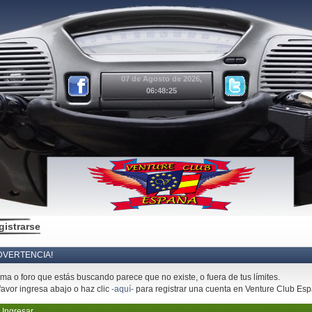
07 de Agosto de 2026,
06:48:25
gistrarse
DVERTENCIA!
ema o foro que estás buscando parece que no existe, o fuera de tus límites.
favor ingresa abajo o haz clic
-aquí-
para registrar una cuenta en Venture Club Es
Ingresar