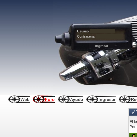
Usuario:
Contraseña:
Web
Foro
Ayuda
Ingresar
Re
¡A
El t
Por 