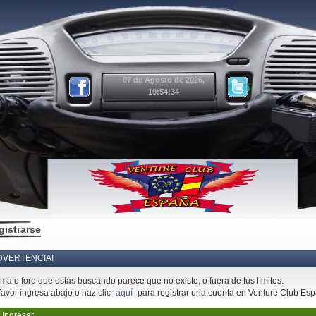
07 de Agosto de 2026,
19:54:34
gistrarse
DVERTENCIA!
ema o foro que estás buscando parece que no existe, o fuera de tus límites.
favor ingresa abajo o haz clic
-aquí-
para registrar una cuenta en Venture Club Es
Ingresar