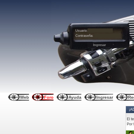
Usuario:
Contraseña:
Web
Foro
Ayuda
Ingresar
Re
¡A
El t
Por 